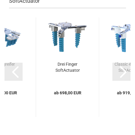
SoftActuator
kgreifer
Drei Finger
Classic 4x 
SoftActuator
SoftActu
90,00 EUR
ab 698,00 EUR
ab 919,0