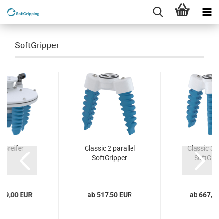
SoftGripper
gGreifer
Classic 2 parallel
Classic 3 c
SoftGripper
SoftGri
999,00 EUR
ab 517,50 EUR
ab 667,5